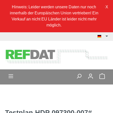
Hinweis: Leider werden unsere Daten nur noch
innerhalb der Europäischen Union vertrieben! Ein
Verkauf an nicht EU Länder ist leider nicht mehr
möglich.
Testplan HDP 097300-007#