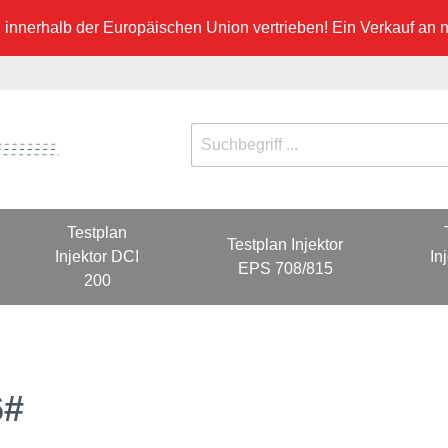
innerhalb der Europäischen Union vertrieben! Ein Verkauf an ni
Testplan
Testplan Injektor
Injektor DCI
In
EPS 708/815
200
6#