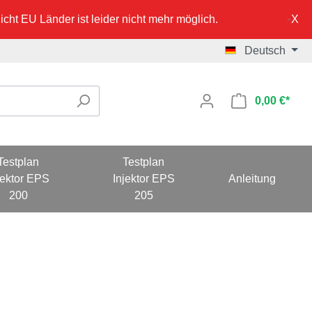
cht EU Länder ist leider nicht mehr möglich.
Deutsch
0,00 €*
Testplan
Testplan
jektor EPS
Injektor EPS
Anleitung
200
205