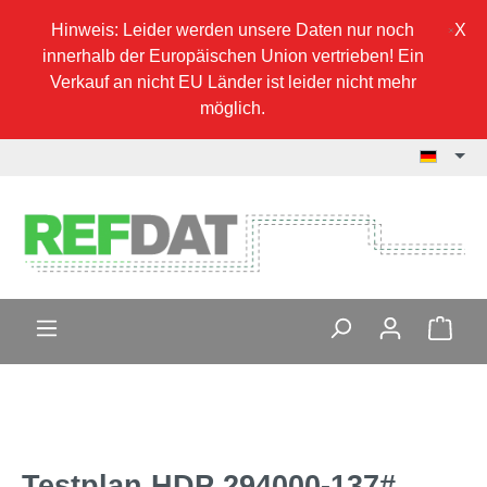
Hinweis: Leider werden unsere Daten nur noch
innerhalb der Europäischen Union vertrieben! Ein
Verkauf an nicht EU Länder ist leider nicht mehr
möglich.
Testplan HDP 294000-137#