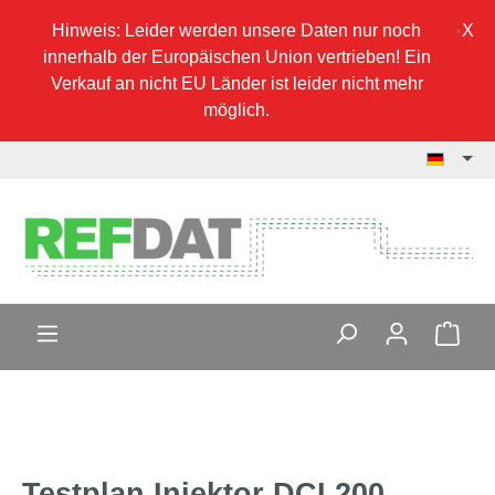
Hinweis: Leider werden unsere Daten nur noch
innerhalb der Europäischen Union vertrieben! Ein
Verkauf an nicht EU Länder ist leider nicht mehr
möglich.
Testplan Injektor DCI 200