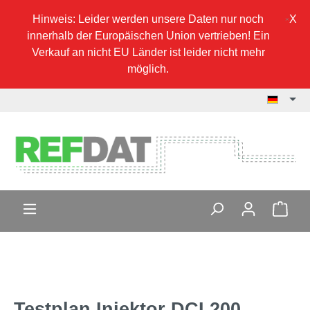
Hinweis: Leider werden unsere Daten nur noch
innerhalb der Europäischen Union vertrieben! Ein
Verkauf an nicht EU Länder ist leider nicht mehr
möglich.
Testplan Injektor DCI 200