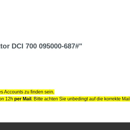
tor DCI 700 095000-687#"
s Accounts zu finden sein.
von 12h
per Mail
. Bitte achten Sie unbedingt auf die korrekte Ma