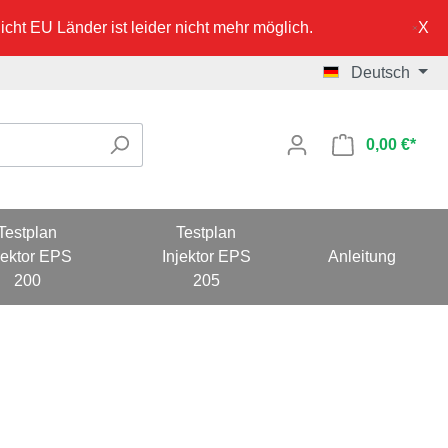
cht EU Länder ist leider nicht mehr möglich.
Deutsch
0,00 €*
Testplan
Testplan
jektor EPS
Injektor EPS
Anleitung
200
205