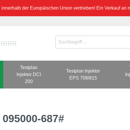
innerhalb der Europäischen Union vertrieben! Ein Verkauf an ni
Testplan
Testplan Injektor
Injektor DCI
In
EPS 708/815
200
0 095000-687#