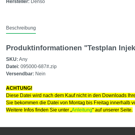
Hersteller:
Denso
Beschreibung
Produktinformationen "Testplan Injek
SKU:
Any
Datei:
095000-687#.zip
Versendbar:
Nein
ACHTUNG!
Diese Datei wird nach dem Kauf nicht in den Downloads Ihre
Sie bekommen die Datei von Montag bis Freitag innerhalb 
Weitere Infos finden Sie unter „
Anleitung
“ auf unserer Seite.