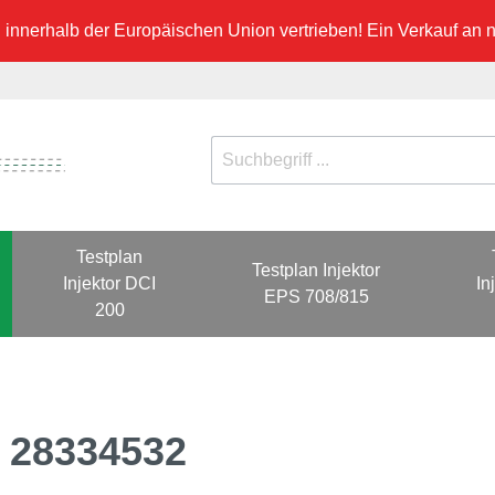
innerhalb der Europäischen Union vertrieben! Ein Verkauf an ni
Testplan
Testplan Injektor
Injektor DCI
In
EPS 708/815
200
0 28334532