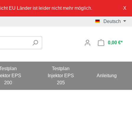
cht EU Länder ist leider nicht mehr möglich.
Deutsch
0,00 €*
Testplan
Testplan
jektor EPS
Injektor EPS
Anleitung
200
205