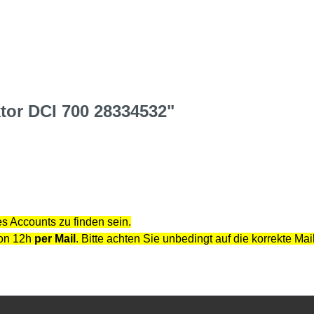
tor DCI 700 28334532"
s Accounts zu finden sein.
von 12h
per Mail
. Bitte achten Sie unbedingt auf die korrekte Ma