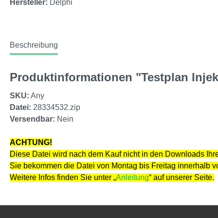
Hersteller:
Delphi
Beschreibung
Produktinformationen "Testplan Injek
SKU:
Any
Datei:
28334532.zip
Versendbar:
Nein
ACHTUNG!
Diese Datei wird nach dem Kauf nicht in den Downloads Ihre
Sie bekommen die Datei von Montag bis Freitag innerhalb 
Weitere Infos finden Sie unter „
Anleitung
“ auf unserer Seite.