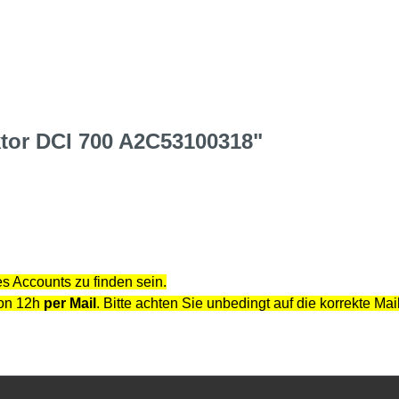
ktor DCI 700 A2C53100318"
s Accounts zu finden sein.
von 12h
per Mail
. Bitte achten Sie unbedingt auf die korrekte Ma