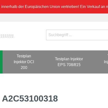
innerhalb der Europäischen Union vertrieben! Ein Verkauf an ni
Testplan
Testplan Injektor
Injektor DCI
In
EPS 708/815
200
00 A2C53100318