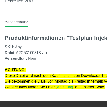
Hersteller:
VDO
Beschreibung
Produktinformationen "Testplan Inje
SKU:
Any
Datei:
A2C53100318.zip
Versendbar:
Nein
ACHTUNG!
Diese Datei wird nach dem Kauf nicht in den Downloads Ihre
Sie bekommen die Datei von Montag bis Freitag innerhalb 
Weitere Infos finden Sie unter „
Anleitung
“ auf unserer Seite.