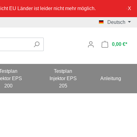
cht EU Länder ist leider nicht mehr möglich.
Deutsch
0,00 €*
Testplan
Testplan
jektor EPS
Injektor EPS
Anleitung
200
205