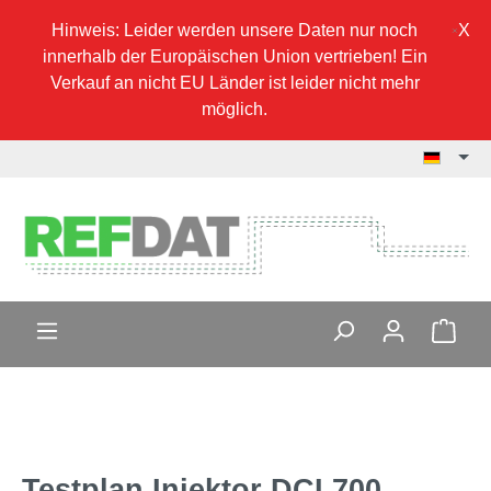
Hinweis: Leider werden unsere Daten nur noch
innerhalb der Europäischen Union vertrieben! Ein
Verkauf an nicht EU Länder ist leider nicht mehr
möglich.
Testplan Injektor DCI 700