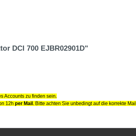
ktor DCI 700 EJBR02901D"
s Accounts zu finden sein.
von 12h
per Mail
. Bitte achten Sie unbedingt auf die korrekte Ma