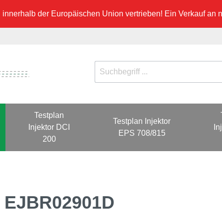
innerhalb der Europäischen Union vertrieben! Ein Verkauf an ni
Testplan
Testplan Injektor
Injektor DCI
In
EPS 708/815
200
00 EJBR02901D