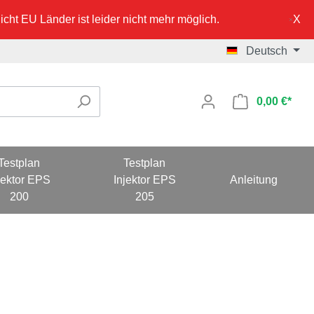
cht EU Länder ist leider nicht mehr möglich.
Deutsch
0,00 €*
Testplan
Testplan
jektor EPS
Injektor EPS
Anleitung
200
205