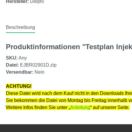
Hersteller:
Delphi
Beschreibung
Produktinformationen "Testplan Inje
SKU:
Any
Datei:
EJBR02901D.zip
Versendbar:
Nein
ACHTUNG!
Diese Datei wird nach dem Kauf nicht in den Downloads Ihre
Sie bekommen die Datei von Montag bis Freitag innerhalb 
Weitere Infos finden Sie unter „
Anleitung
“ auf unserer Seite.