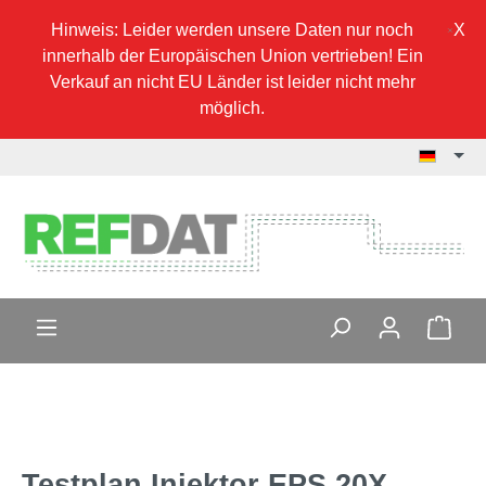
Hinweis: Leider werden unsere Daten nur noch
innerhalb der Europäischen Union vertrieben! Ein
Verkauf an nicht EU Länder ist leider nicht mehr
möglich.
Testplan Injektor EPS 20X