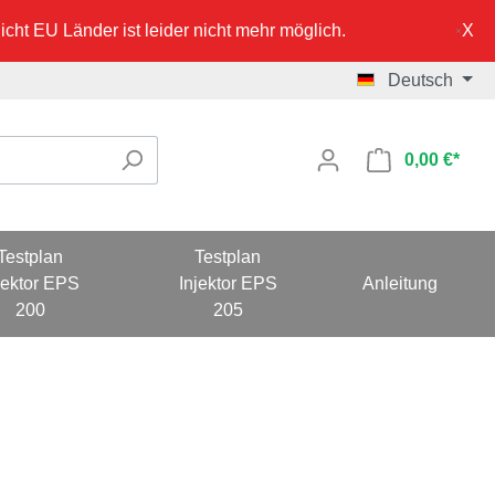
cht EU Länder ist leider nicht mehr möglich.
Deutsch
0,00 €*
Testplan
Testplan
jektor EPS
Injektor EPS
Anleitung
200
205