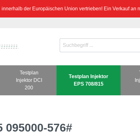
innerhalb der Europäischen Union vertrieben! Ein Verkauf an ni
Testplan
Testplan Injektor
Injektor DCI
In
EPS 708/815
200
5 095000-576#